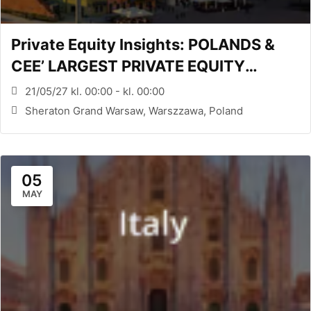
Private Equity Insights: POLANDS &
CEE’ LARGEST PRIVATE EQUITY
CONFERENCE (WARSAW, PL)
21/05/27 kl. 00:00 - kl. 00:00
Sheraton Grand Warsaw, Warszzawa, Poland
05
MAY