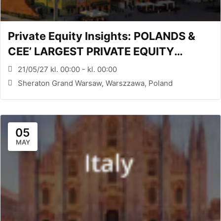
Private Equity Insights: POLANDS &
CEE’ LARGEST PRIVATE EQUITY
CONFERENCE (WARSAW, PL)
21/05/27 kl. 00:00 - kl. 00:00
Sheraton Grand Warsaw, Warszzawa, Poland
05
MAY