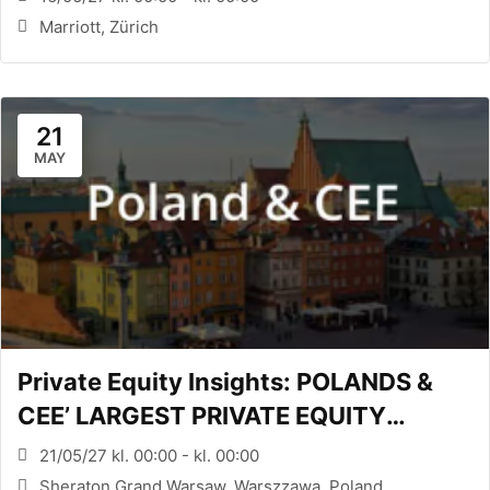
Marriott, Zürich
21
MAY
Private Equity Insights: POLANDS &
CEE’ LARGEST PRIVATE EQUITY
CONFERENCE (WARSAW, PL)
21/05/27 kl. 00:00 - kl. 00:00
Sheraton Grand Warsaw, Warszzawa, Poland