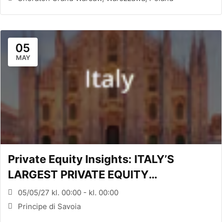
05
MAY
Private Equity Insights: ITALY’S
LARGEST PRIVATE EQUITY
CONFERENCE (MILANO, ITA)
05/05/27 kl. 00:00 - kl. 00:00
Principe di Savoia