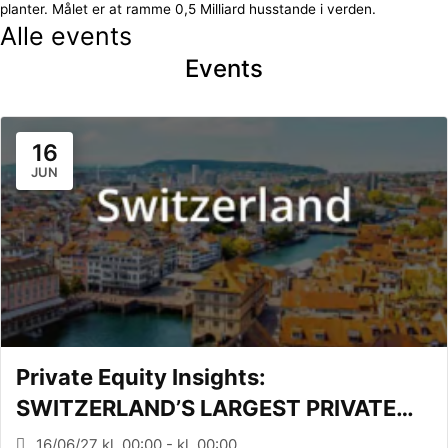
planter. Målet er at ramme 0,5 Milliard husstande i verden.
Alle events
Events
16
JUN
Private Equity Insights:
SWITZERLAND’S LARGEST PRIVATE
EQUITY CONFERENCE (Zürich, CH)
16/06/27 kl. 00:00 - kl. 00:00