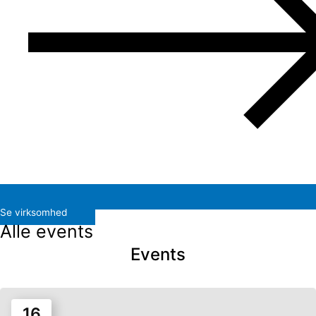
Se virksomhed
Alle events
Events
16