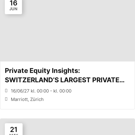
16
JUN
Private Equity Insights:
SWITZERLAND’S LARGEST PRIVATE
EQUITY CONFERENCE (Zürich, CH)
16/06/27 kl. 00:00 - kl. 00:00
Marriott, Zürich
21