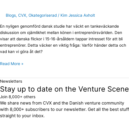
på
entreprenörskap
Blogs
,
CVX
,
Okategoriserad
/
Kim Jessica Axholt
En nyligen genomförd dansk studie har väckt en tankeväckande
diskussion om ojämlikhet mellan könen i entreprenörsvärlden. Den
visar att danska flickor i 15-16-årsåldern tappar intresset för att bli
entreprenörer. Detta väcker en viktig fråga: Varför händer detta och
vad kan vi göra åt det?
Read More »
Newsletters
Stay up to date on the Venture Scene
Join 8,000+ others
We share news from CVX and the Danish venture community
with 8,000+ subscribers to our newsletter. Get all the best stuff
straight to your inbox.