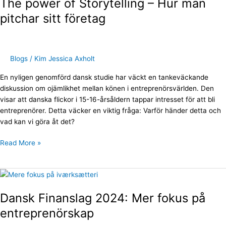
The power of Storytelling – Hur man
of
Storytelling
pitchar sitt företag
–
Hur
man
pitchar
Blogs
/
Kim Jessica Axholt
sitt
En nyligen genomförd dansk studie har väckt en tankeväckande
företag
diskussion om ojämlikhet mellan könen i entreprenörsvärlden. Den
visar att danska flickor i 15-16-årsåldern tappar intresset för att bli
entreprenörer. Detta väcker en viktig fråga: Varför händer detta och
vad kan vi göra åt det?
Read More »
Dansk
Finanslag
Dansk Finanslag 2024: Mer fokus på
2024:
Mer
entreprenörskap
fokus