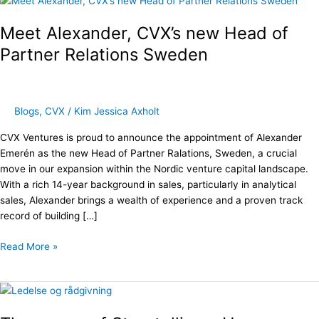
Alexander,
Meet Alexander, CVX’s new Head of
CVX’s
new
Partner Relations Sweden
Head
of
Partner
Relations
Blogs
,
CVX
/
Kim Jessica Axholt
Sweden
CVX Ventures is proud to announce the appointment of Alexander
Emerén as the new Head of Partner Ralations, Sweden, a crucial
move in our expansion within the Nordic venture capital landscape.
With a rich 14-year background in sales, particularly in analytical
sales, Alexander brings a wealth of experience and a proven track
record of building […]
Read More »
The
power