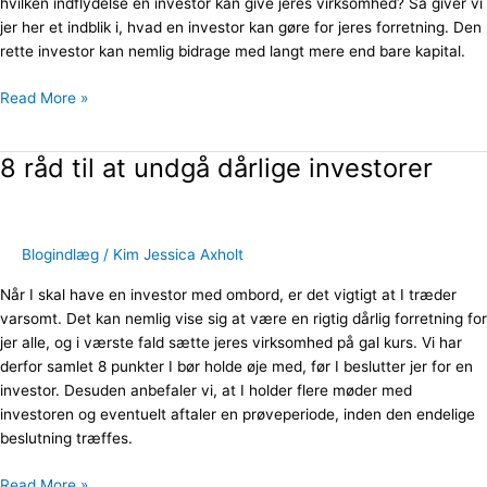
hvilken indflydelse en investor kan give jeres virksomhed? Så giver vi
holdet
jer her et indblik i, hvad en investor kan gøre for jeres forretning. Den
rette investor kan nemlig bidrage med langt mere end bare kapital.
Read More »
8 råd til at undgå dårlige investorer
8
råd
til
at
Blogindlæg
/
Kim Jessica Axholt
undgå
dårlige
Når I skal have en investor med ombord, er det vigtigt at I træder
investorer
varsomt. Det kan nemlig vise sig at være en rigtig dårlig forretning for
jer alle, og i værste fald sætte jeres virksomhed på gal kurs. Vi har
derfor samlet 8 punkter I bør holde øje med, før I beslutter jer for en
investor. Desuden anbefaler vi, at I holder flere møder med
investoren og eventuelt aftaler en prøveperiode, inden den endelige
beslutning træffes.
Read More »