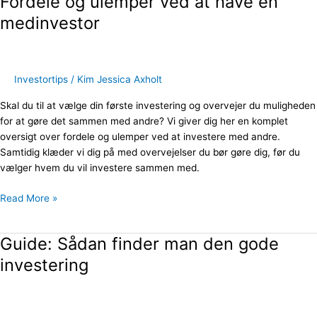
Fordele og ulemper ved at have en
og
medinvestor
ulemper
ved
at
have
Investortips
/
Kim Jessica Axholt
en
Skal du til at vælge din første investering og overvejer du muligheden
medinvestor
for at gøre det sammen med andre? Vi giver dig her en komplet
oversigt over fordele og ulemper ved at investere med andre.
Samtidig klæder vi dig på med overvejelser du bør gøre dig, før du
vælger hvem du vil investere sammen med.
Read More »
Guide: Sådan finder man den gode
Guide:
Sådan
investering
finder
man
den