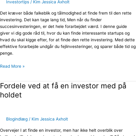
gode
Investortips
/
Kim Jessica Axholt
investering
Det kræver både falkeblik og tålmodighed at finde frem til den rette
investering. Det kan tage lang tid, Men når du finder
succesinvesteringen, er det hele forarbejdet værd. I denne guide
giver vi dig gode råd til, hvor du kan finde interessante startups og
hvad du skal kigge efter, for at finde den rette investering. Med dette
effektive forarbejde undgår du fejlinvesteringer, og sparer både tid og
penge.
Read More »
Fordele ved at få en investor med på
Fordele
ved
holdet
at
få
en
investor
Blogindlæg
/
Kim Jessica Axholt
med
Overvejer I at finde en investor, men har ikke helt overblik over
på