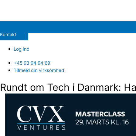
Kontakt
Log ind
+45 93 94 94 69
Tilmeld din virksomhed
Rundt om Tech i Danmark: H