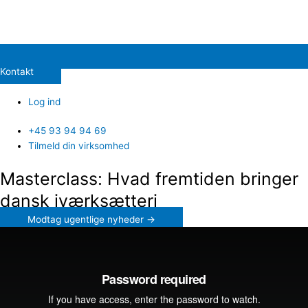
Kontakt
Log ind
+45 93 94 94 69
Tilmeld din virksomhed
Masterclass: Hvad fremtiden bringer
dansk iværksætteri
Modtag ugentlige nyheder →