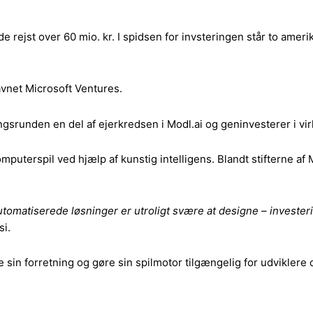
e rejst over 60 mio. kr. I spidsen for invsteringen står to ame
vnet Microsoft Ventures.
gsrunden en del af ejerkredsen i Modl.ai og geninvesterer i v
mputerspil ved hjælp af kunstig intelligens. Blandt stifterne af
 automatiserede løsninger er utroligt svære at designe – investe
si.
e sin forretning og gøre sin spilmotor tilgængelig for udviklere