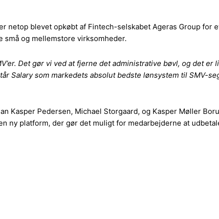
 er netop blevet opkøbt af Fintech-selskabet Ageras Group for et
pe små og mellemstore virksomheder.
V’er. Det gør vi ved at fjerne det administrative bøvl, og det e
står Salary som markedets absolut bedste lønsystem til SMV-se
ean Kasper Pedersen, Michael Storgaard, og Kasper Møller Boru
 en ny platform, der gør det muligt for medarbejderne at udbetal