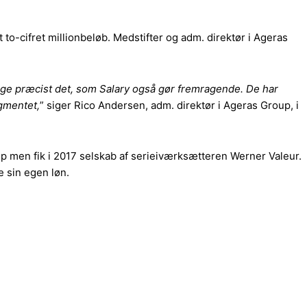
 to-cifret millionbeløb. Medstifter og adm. direktør i Ageras
r lige præcist det, som Salary også gør fremragende. De har
gmentet,
” siger Rico
Andersen, adm. direktør i Ageras Group, i
p men fik i 2017 selskab af serieiværksætteren Werner Valeur.
e sin egen løn.