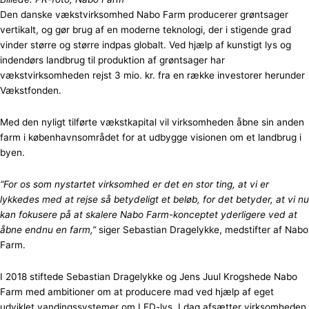
Den danske vækstvirksomhed Nabo Farm producerer grøntsager
vertikalt, og gør brug af en moderne teknologi, der i stigende grad
vinder større og større indpas globalt. Ved hjælp af kunstigt lys og
indendørs landbrug til produktion af grøntsager har
vækstvirksomheden rejst 3 mio. kr. fra en række investorer herunder
Vækstfonden.
Med den nyligt tilførte vækstkapital vil virksomheden åbne sin anden
farm i københavnsområdet for at udbygge visionen om et landbrug i
byen.
“For os som nystartet virksomhed er det en stor ting, at vi er
lykkedes med at rejse så betydeligt et beløb, for det betyder, at vi nu
kan fokusere på at skalere Nabo Farm-konceptet yderligere ved at
åbne endnu en farm,”
siger Sebastian Dragelykke, medstifter af Nabo
Farm.
I 2018 stiftede Sebastian Dragelykke og Jens Juul Krogshede Nabo
Farm med ambitioner om at producere mad ved hjælp af eget
udviklet vandingssystemer om LED-lys. I dag afsætter virksomheden