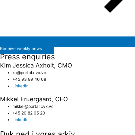
Receive weekly news
Press enquiries
Kim Jessica Axholt, CMO
ka@portal.cvx.vc​
+45 93 89 40 08
LinkedIn
Mikkel Fruergaard, CEO
mikkel@portal.cvx.vc
+45 20 82 05 20
LinkedIn
Dyk ned i vores arkiv