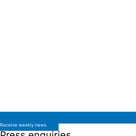
Receive weekly news
Press enquiries