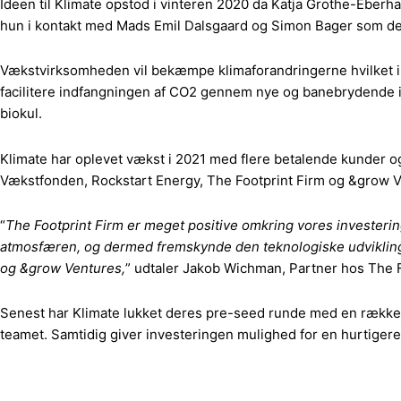
Ideen til Klimate opstod i vinteren 2020 da Katja Grothe-Eberha
hun i kontakt med Mads Emil Dalsgaard og Simon Bager som dere
Vækstvirksomheden vil bekæmpe klimaforandringerne hvilket i
facilitere indfangningen af CO2 gennem nye og banebrydende ind
biokul.
Klimate har oplevet vækst i 2021 med flere betalende kunder 
Vækstfonden, Rockstart Energy, The Footprint Firm og &grow V
“
The Footprint Firm er meget positive omkring vores investering
atmosfæren, og dermed fremskynde den teknologiske udvikling,
og &grow Ventures,
” udtaler Jakob Wichman, Partner hos The F
Senest har Klimate lukket deres pre-seed runde med en række p
teamet. Samtidig giver investeringen mulighed for en hurtiger