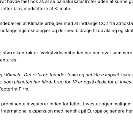
rdt havde fået nok af, at se på naturkatastrofer uden at kunne 
fter blev medstiftere af Klimate.
ndebærer, at Klimate arbejder med at indfange CO2 fra atmosf
fangningsteknologier og dermed bidrage til udvikling og skaleri
og større kontrakter. Vækstvirksomheden har hen over sommeren
entures.
 i Klimate. Det erfarne founder team og det klare impact-fokus p
 som planeten har hårdt brug for. Vi er også glade for at inv
ootprint Firm.
rominente investorer inden for feltet. Investeringen muliggør 
e international ekspansion med henblik på Europa og senere he