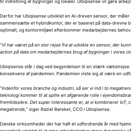
til indretning af bygninger og lokaler. Ubiqisense vil gøre arbe
Derfor har Ubiqisense udviklet en AI-dreven sensor, der måler
sammensætte et hybridkontor, der er baseret på data-drevne be
optimalt, og kontormiljøet efterkommer medarbejdernes behov
“
Vi har været på en stor rejse fra at udvikle en sensor, der kunne
action på data om medarbejdernes brug af bygninger i vores cl
Ubiqisense står i dag ved begyndelsen til en stærk vækstrejse
konsekvens af pandemien. Pandemien viste sig at være en udfo
“
Indenfor vores branche og industri, så ser vi ind i to megatre
teknologi kommer til at spille en afgørende rolle i ejendomsbr
fremtidssikre. Det super interessante er, at vi kombinerer IoT, 
megatrends,
” siger Raziel Bareket, CCO i Ubiqisense.
Danske virksomheder der har haft et udfordrende år med hjemse
essentielt værktøj til at gøre arbejdspladser mere dynamiske 