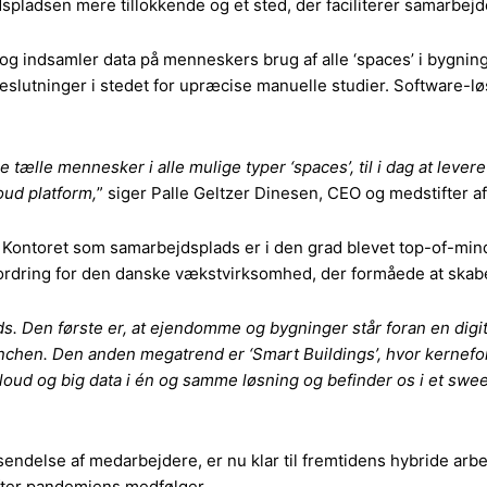
jdspladsen mere tillokkende og et sted, der faciliterer samarbejd
 og indsamler data på menneskers brug af alle ‘spaces’ i bygn
slutninger i stedet for upræcise manuelle studier. Software-lø
.
 tælle mennesker i alle mulige typer ‘spaces’, til i dag at levere
oud platform,
” siger Palle Geltzer Dinesen, CEO og medstifter a
. Kontoret som samarbejdsplads er i den grad blevet top-of-min
rdring for den danske vækstvirksomhed, der formåede at skabe
nds. Den første er, at ejendomme og bygninger står foran en digi
anchen. Den anden megatrend er ‘Smart Buildings’, hvor kernefor
cloud og big data i én og samme løsning og befinder os i et swee
ndelse af medarbejdere, er nu klar til fremtidens hybride arbe
efter pandemiens medfølger.