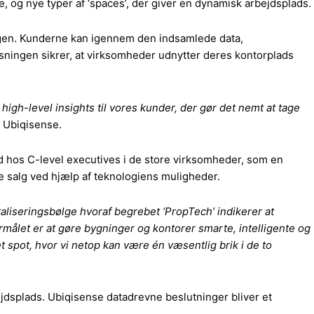
e, og nye typer af ‘spaces’, der giver en dynamisk arbejdsplads.
ingen. Kunderne kan igennem den indsamlede data,
sningen sikrer, at virksomheder udnytter deres kontorplads
 high-level insights til vores kunder, der gør det nemt at tage
f Ubiqisense.
d hos C-level executives i de store virksomheder, som en
 salg ved hjælp af teknologiens muligheder.
taliseringsbølge hvoraf begrebet ‘PropTech’ indikerer at
målet er at gøre bygninger og kontorer smarte, intelligente og
t spot, hvor vi netop kan være én væsentlig brik i de to
jdsplads. Ubiqisense datadrevne beslutninger bliver et