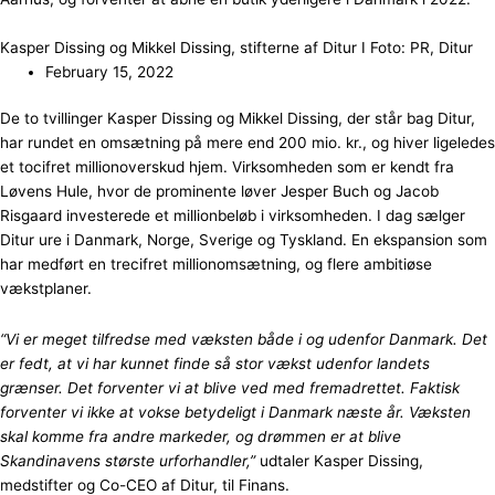
Kasper Dissing og Mikkel Dissing, stifterne af Ditur I Foto: PR, Ditur
February 15, 2022
De to tvillinger Kasper Dissing og Mikkel Dissing, der står bag Ditur,
har rundet en omsætning på mere end 200 mio. kr., og hiver ligeledes
et tocifret millionoverskud hjem. Virksomheden som er kendt fra
Løvens Hule, hvor de prominente løver Jesper Buch og Jacob
Risgaard investerede et millionbeløb i virksomheden. I dag sælger
Ditur ure i Danmark, Norge, Sverige og Tyskland. En ekspansion som
har medført en trecifret millionomsætning, og flere ambitiøse
vækstplaner.
“Vi er meget tilfredse med væksten både i og udenfor Danmark. Det
er fedt, at vi har kunnet finde så stor vækst udenfor landets
grænser. Det forventer vi at blive ved med fremadrettet. Faktisk
forventer vi ikke at vokse betydeligt i Danmark næste år. Væksten
skal komme fra andre markeder, og drømmen er at blive
Skandinavens største urforhandler,”
udtaler Kasper Dissing,
medstifter og Co-CEO af Ditur, til Finans.