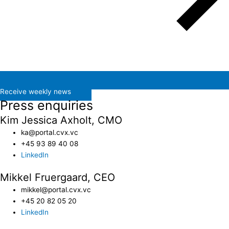
Receive weekly news
Press enquiries
Kim Jessica Axholt, CMO
ka@portal.cvx.vc​
+45 93 89 40 08
LinkedIn
Mikkel Fruergaard, CEO
mikkel@portal.cvx.vc
+45 20 82 05 20
LinkedIn