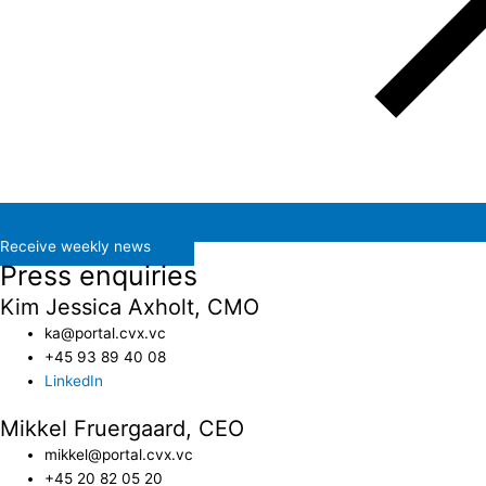
Receive weekly news
Press enquiries
Kim Jessica Axholt, CMO
ka@portal.cvx.vc​
+45 93 89 40 08
LinkedIn
Mikkel Fruergaard, CEO
mikkel@portal.cvx.vc
+45 20 82 05 20