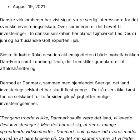
August 19, 2021
Danske virksomheder har vist sig at være særlig interessante for det
svenske investeringselskab. Over sommeren er det blevet til
investeringer i to danske selskaber, heriblandt tøjmærket Les Deux i
juni og aarhusianske Golf Experten i juli.
Sidste år købte Röko desuden aktiemajoriteten i både møbelfabrikken
Dan-Form samt Lundberg Tech, der fremstiller granulatorer til
affaldshåndtering.
Dermed er Danmark, sammen med hjemlandet Sverige, det land
investeringsselskabet har skudt flest penge i. Det lå ellers ikke først
for, da selskabet for to år siden gik på jagt efter mulige
investeringsemner.
“
Dengang troede vi ikke, Danmark skulle være det land, vi lavede
flest investeringer i. Men det har vist sig, at der er mange
spændende virksomheder i Danmark, som passer ind i vores model
og måde at gøre tingene på. Og det kan sagtens være, at vi finder