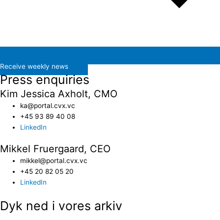
Receive weekly news
Press enquiries
Kim Jessica Axholt, CMO
ka@portal.cvx.vc​
+45 93 89 40 08
LinkedIn
Mikkel Fruergaard, CEO
mikkel@portal.cvx.vc
+45 20 82 05 20
LinkedIn
Dyk ned i vores arkiv