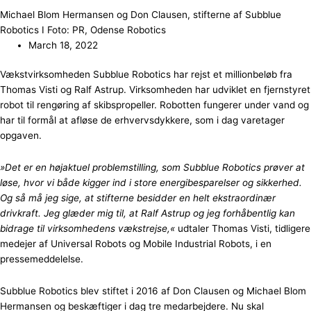
Michael Blom Hermansen og Don Clausen, stifterne af Subblue
Robotics I Foto: PR, Odense Robotics
March 18, 2022
Vækstvirksomheden Subblue Robotics har rejst et millionbeløb fra
Thomas Visti og Ralf Astrup. Virksomheden har udviklet en fjernstyret
robot til rengøring af skibspropeller. Robotten fungerer under vand og
har til formål at afløse de erhvervsdykkere, som i dag varetager
opgaven.
»Det er en højaktuel problemstilling, som Subblue Robotics prøver at
løse, hvor vi både kigger ind i store energibesparelser og sikkerhed.
Og så må jeg sige, at stifterne besidder en helt ekstraordinær
drivkraft. Jeg glæder mig til, at Ralf Astrup og jeg forhåbentlig kan
bidrage til virksomhedens vækstrejse,«
udtaler Thomas Visti, tidligere
medejer af Universal Robots og Mobile Industrial Robots, i en
pressemeddelelse.
Subblue Robotics blev stiftet i 2016 af Don Clausen og Michael Blom
Hermansen og beskæftiger i dag tre medarbejdere. Nu skal