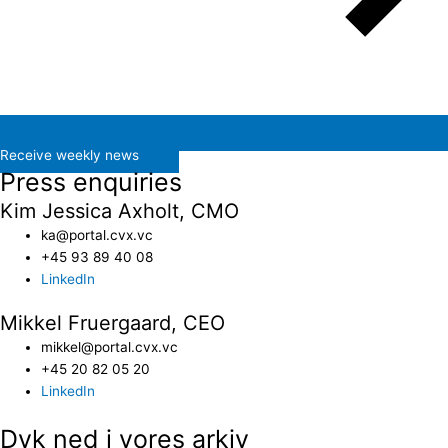
Receive weekly news
Press enquiries
Kim Jessica Axholt, CMO
ka@portal.cvx.vc​
+45 93 89 40 08
LinkedIn
Mikkel Fruergaard, CEO
mikkel@portal.cvx.vc
+45 20 82 05 20
LinkedIn
Dyk ned i vores arkiv