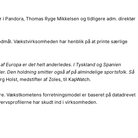
r i Pandora, Thomas Ryge Mikkelsen og tidligere adm. direktør
odmål. Vækstvirksomheden har henblik på at printe særlige
af Europa er det helt anderledes. I Tyskland og Spanien
r. Den holdning smitter også af på almindelige sportsfolk. Så
rg Holst, medstifter af Zoles, til KapWatch.
dere. Vækstkometens forretningsmodel er baseret på datadrevet
vervsprofilerne har skudt ind i virksomheden.