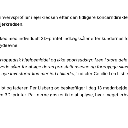
ervsprofiler i ejerkredsen efter den tidligere koncerndirektø
ejerkredsen.
rked med individuelt 3D-printet indlægssåler efter kundernes f
 ydeevne.
rtopædisk hjælpemiddel og ikke sportsudstyr. Men i store dele 
avede såler for at øge deres præstationsevne og forebygge skade
s nye investorer kommer ind i billedet,”
udtaler Cecilie Lea Lisbe
Holst og faderen Per Lisberg og beskæftiger i dag 13 medarbej
en 3D-printer. Partnerne ønsker ikke at oplyse, hvor meget erh