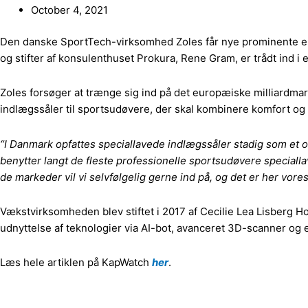
October 4, 2021
Den danske SportTech-virksomhed Zoles får nye prominente erhv
og stifter af konsulenthuset Prokura, Rene Gram, er trådt ind i 
Zoles forsøger at trænge sig ind på det europæiske milliardma
indlægssåler til sportsudøvere, der skal kombinere komfort og
“I Danmark opfattes speciallavede indlægssåler stadig som et o
benytter langt de fleste professionelle sportsudøvere speciall
de markeder vil vi selvfølgelig gerne ind på, og det er her vore
Vækstvirksomheden blev stiftet i 2017 af Cecilie Lea Lisberg 
udnyttelse af teknologier via AI-bot, avanceret 3D-scanner og 
Læs hele artiklen på KapWatch
her
.