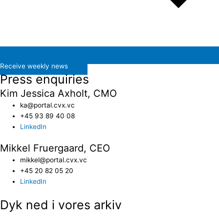
Receive weekly news
Press enquiries
Kim Jessica Axholt, CMO
ka@portal.cvx.vc​
+45 93 89 40 08
LinkedIn
Mikkel Fruergaard, CEO
mikkel@portal.cvx.vc
+45 20 82 05 20
LinkedIn
Dyk ned i vores arkiv