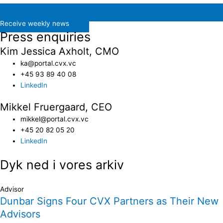
Receive weekly news
Press enquiries
Kim Jessica Axholt, CMO
ka@portal.cvx.vc​
+45 93 89 40 08
LinkedIn
Mikkel Fruergaard, CEO
mikkel@portal.cvx.vc
+45 20 82 05 20
LinkedIn
Dyk ned i vores arkiv
Advisor
Dunbar Signs Four CVX Partners as Their New
Advisors