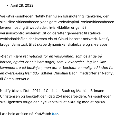
April 28, 2022
Vækstvirksomheden Netlify har nu en børsnotering i tankerne, der
skal sikre virksomheden yderligere vækstkapital. Vækstvirksomheden
leverer hosting til websteder, hvis kildefiler er gemt i
versionskontrolsystemet Git og derefter genereret til statiske
webindholdsfiler, der leveres via et Cloud-baseret netværk. Netlify
bruger Jamstack til at skabe dynamiske, skalerbare og sikre apps.
»Det vil være ret naturligt for en virksomhed, som os at gå på
børsen, og det er helt klart noget, som vi overvejer. Jeg kan ikke
kommentere på tidslinjen, men det er bestemt en mulighed inden for
en overskuelig fremtid,«
udtaler Christian Bach, medstifter af Netlify,
til Computerworld.
Netlify blev stiftet i 2014 af Christian Bach og Mathias Biilmann
Christensen og beskæftiger i dag 254 medarbejdere. Virksomheden
skal ligeledes bruge den nye kapital til at sikre sig mod et opkøb.
Læs hele artiklen på KapWatch
her
.