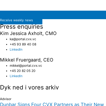
Receive weekly news
Press enquiries
Kim Jessica Axholt, CMO
ka@portal.cvx.vc​
+45 93 89 40 08
LinkedIn
Mikkel Fruergaard, CEO
mikkel@portal.cvx.vc
+45 20 82 05 20
LinkedIn
Dyk ned i vores arkiv
Advisor
Dunbar Signs Four CVX Partners as Their New