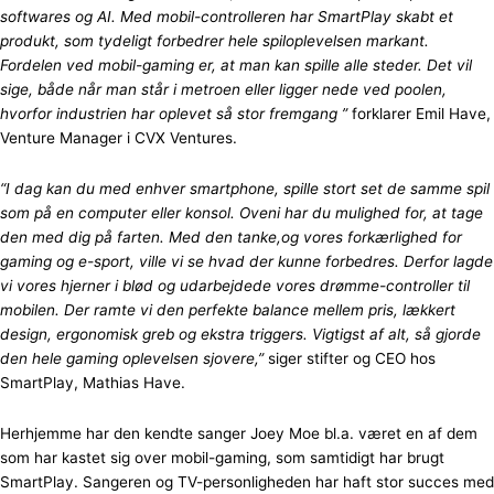
softwares og AI. Med mobil-controlleren har SmartPlay skabt et
produkt, som tydeligt forbedrer hele spiloplevelsen markant.
Fordelen ved mobil-gaming er, at man kan spille alle steder. Det vil
sige, både når man står i metroen eller ligger nede ved poolen,
hvorfor industrien har oplevet så stor fremgang ”
forklarer Emil Have,
Venture Manager i CVX Ventures.
“I dag kan du med enhver smartphone, spille stort set de samme spil
som på en computer eller konsol. Oveni har du mulighed for, at tage
den med dig på farten. Med den tanke,og vores forkærlighed for
gaming og e-sport, ville vi se hvad der kunne forbedres. Derfor lagde
vi vores hjerner i blød og udarbejdede vores drømme-controller til
mobilen. Der ramte vi den perfekte balance mellem pris, lækkert
design, ergonomisk greb og ekstra triggers. Vigtigst af alt, så gjorde
den hele gaming oplevelsen sjovere,”
siger stifter og CEO hos
SmartPlay, Mathias Have.
Herhjemme har den kendte sanger Joey Moe bl.a. været en af dem
som har kastet sig over mobil-gaming, som samtidigt har brugt
SmartPlay. Sangeren og TV-personligheden har haft stor succes med