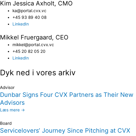
Kim Jessica Axholt, CMO
ka@portal.cvx.vc​
+45 93 89 40 08
LinkedIn
Mikkel Fruergaard, CEO
mikkel@portal.cvx.vc
+45 20 82 05 20
LinkedIn
Dyk ned i vores arkiv
Advisor
Dunbar Signs Four CVX Partners as Their New
Advisors
Læs mere →
Board
Servicelovers’ Journey Since Pitching at CVX