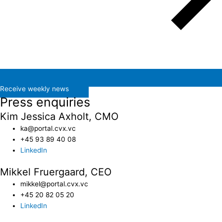
Receive weekly news
Press enquiries
Kim Jessica Axholt, CMO
ka@portal.cvx.vc​
+45 93 89 40 08
LinkedIn
Mikkel Fruergaard, CEO
mikkel@portal.cvx.vc
+45 20 82 05 20
LinkedIn