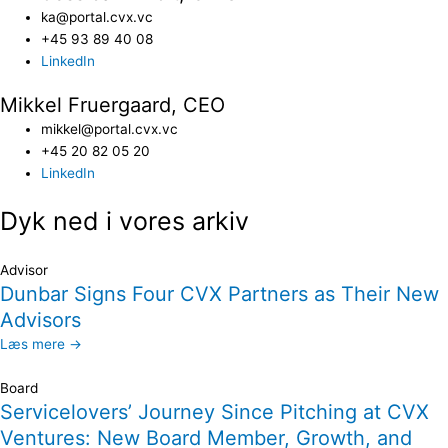
ka@portal.cvx.vc​
+45 93 89 40 08
LinkedIn
Mikkel Fruergaard, CEO
mikkel@portal.cvx.vc
+45 20 82 05 20
LinkedIn
Dyk ned i vores arkiv
Advisor
Dunbar Signs Four CVX Partners as Their New
Advisors
Læs mere →
Board
Servicelovers’ Journey Since Pitching at CVX
Ventures: New Board Member, Growth, and