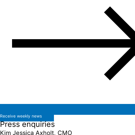
Receive weekly news
Press enquiries
Kim Jessica Axholt, CMO