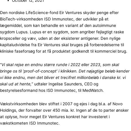
October 12, 2021
Den nordiske LifeScience-fond Eir Ventures skyder penge efter
BioTech-virksomheden ISD Immunotec, der udvikler på et
lægemiddel, som kan behandle en variant af den autoimmune
sygdom Lupus. Lupus er en sygdom, som angriber fejlagtigt raske
kropsceller og væv, uden at der eksisterer antigener. Den nylige
kapitaludvidelse fra Eir Ventures skal bruges på forberedelserne til
kliniske faseforsøg for at få produktet godkendt til kommerciel brug.
“
Vi skal rejse en endnu større runde i 2022 eller 2023, som skal
bringe os til ‘proof-of-concept’ i klinikken. Det nøjagtige beløb kender
vi ikke endnu, men det bliver et trecifret millionbeløb i danske kr. vi
skal ud at hente,
” udtaler Ingelise Saunders, CEO og
bestyrelsesformand hos ISD Immunotec, til MedWatch.
Vækstvirksomheden blev stiftet i 2007 og ejes i dag bl.a. af Novo
Holdings, der forvalter over 450 mia. kr. Ingen af de to parter ønsker
at oplyse, hvor meget Eir Ventures konkret har investeret i
vækstkometen ISD Immunotec.