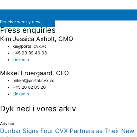
Receive weekly news
Press enquiries
Kim Jessica Axholt, CMO
ka@portal.cvx.vc​
+45 93 89 40 08
LinkedIn
Mikkel Fruergaard, CEO
mikkel@portal.cvx.vc
+45 20 82 05 20
LinkedIn
Dyk ned i vores arkiv
Advisor
Dunbar Signs Four CVX Partners as Their New