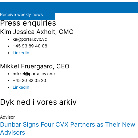
Receive weekly news
Press enquiries
Kim Jessica Axholt, CMO
ka@portal.cvx.vc​
+45 93 89 40 08
LinkedIn
Mikkel Fruergaard, CEO
mikkel@portal.cvx.vc
+45 20 82 05 20
LinkedIn
Dyk ned i vores arkiv
Advisor
Dunbar Signs Four CVX Partners as Their New
Advisors