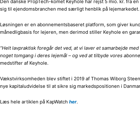
Den danske PropTech-komet Keyhole har rejst 5 mio. kr. fra e
sig til ejendomsbranchen med særligt henblik på lejemarkedet. 
Løsningen er en abonnementsbaseret platform, som giver kunde
månedligbasis for lejeren, men derimod stiller Keyhole en garant
“Helt lavpraktisk foregår det ved, at vi laver et samarbejde med e
noget tomgang i deres lejemål – og ved at tilbyde vores abonnem
medstifter af Keyhole.
Vækstvirksomheden blev stiftet i 2019 af Thomas Wiborg Stee
nye kapitaludvidelse til at sikre sig markedspositionen i Danmar
Læs hele artiklen på KapWatch
her
.