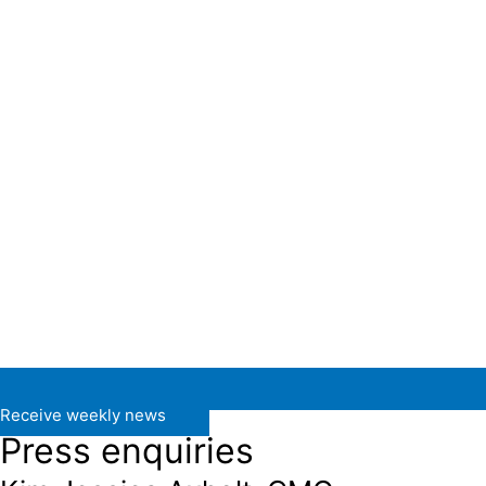
Receive weekly news
Press enquiries