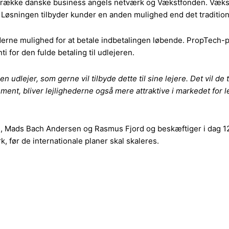
n række danske business angels netværk og Vækstfonden. Vækst
Løsningen tilbyder kunder en anden mulighed end det traditionel
rne mulighed for at betale indbetalingen løbende. PropTech-pl
i for den fulde betaling til udlejeren.
n udlejer, som gerne vil tilbyde dette til sine lejere. Det vil de
ent, bliver lejlighederne også mere attraktive i markedet for l
n, Mads Bach Andersen og Rasmus Fjord og beskæftiger i dag 
k, før de internationale planer skal skaleres.