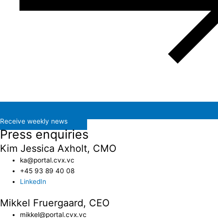
Receive weekly news
Press enquiries
Kim Jessica Axholt, CMO
ka@portal.cvx.vc​
+45 93 89 40 08
LinkedIn
Mikkel Fruergaard, CEO
mikkel@portal.cvx.vc