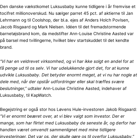
Den danske vækstkomet Luksusbaby kunne tidligere i år fremvise et
tocifret millionoverskud. Nu sælger parret 45 pct. af aktierne til Jan
Lehrmann og til Coolshop, der bl.a. ejes af Anders Holch Povlsen,
Jacob Risgaard og Mark Nielsen. Idéen til det fremadstormende
barnetøjsbrand kom, da medstifter Ann-Louise Christine Aasted var
på barsel med tvillingerne, hvilket blev startskuddet til det kendte
brand.
“Vi har en veldrevet virksomhed, og vi har ikke solgt en andel for at
få penge ud til os selv. Vi har udelukkende gjort det, for at kunne
udvikle Luksusbaby. Det betyder enormt meget, at vi nu har nogle at
dele med, når der opstår udfordringer eller skal træffes svære
beslutninger,”
udtaler Ann-Louise Christine Aasted, indehaver af
Luksusbaby, til KapWatch.
Begejstring er også stor hos Løvens Hule-investoren Jakob Risgaard:
“Vi er enormt beæret over, at vi blev valgt som investor. Der er
mange, som har flirtet med Luksusbaby de seneste år, og derfor har
handlen været omvendt sammenlignet med mine tidligere
investeringer. Det var os, der skulle gøre os til overfor Luksusbaby.”