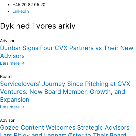
+45 20 82 05 20
LinkedIn
Dyk ned i vores arkiv
Advisor
Dunbar Signs Four CVX Partners as Their New
Advisors
Læs mere →
Board
Servicelovers’ Journey Since Pitching at CVX
Ventures: New Board Member, Growth, and
Expansion
Læs mere →
Advisor
Gozee Content Welcomes Strategic Advisors
Lars Ritlov and Lennart Øster to Their Board