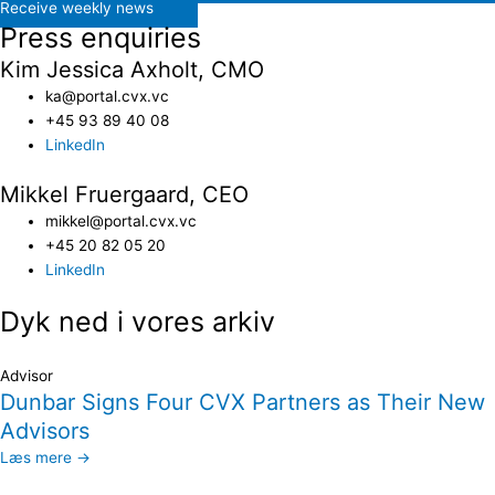
Receive weekly news
Press enquiries
Kim Jessica Axholt, CMO
ka@portal.cvx.vc​
+45 93 89 40 08
LinkedIn
Mikkel Fruergaard, CEO
mikkel@portal.cvx.vc
+45 20 82 05 20
LinkedIn
Dyk ned i vores arkiv
Advisor
Dunbar Signs Four CVX Partners as Their New
Advisors
Læs mere →