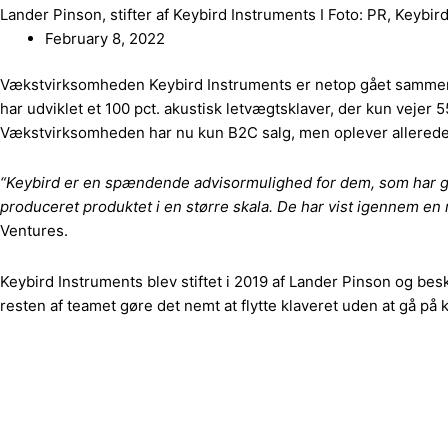
Lander Pinson, stifter af Keybird Instruments I Foto: PR, Keybir
February 8, 2022
Vækstvirksomheden Keybird Instruments er netop gået sammen 
har udviklet et 100 pct. akustisk letvægtsklaver, der kun ve
Vækstvirksomheden har nu kun B2C salg, men oplever allerede n
“Keybird er en spændende advisormulighed for dem, som har godt
produceret produktet i en større skala. De har vist igennem en r
Ventures.
Keybird Instruments blev stiftet i 2019 af Lander Pinson og be
resten af teamet gøre det nemt at flytte klaveret uden at gå på