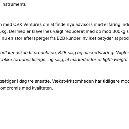
d Instruments
med CVX Ventures om at finde nye advisors med erfaring inden
jer 55kg. Dermed er klavernes vægt reduceret med op mod 300kg
u en stor efterspørgel fra B2B kunder, hvilket betyder at prod
 kendskab til produktion, B2B salg og markedsføring. Nøglen ti
ække forudbestillinger og salg, at markedet for et light-weight 
skæftiger i dag tre ansatte. Vækstvirksomheden har tidligere mo
 kompromis med kvaliteten.