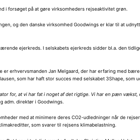
 i forsøget på at gøre virksomheders rejseaktivitet grøn.
gen, og den danske virksomhed Goodwings er klar til at udnytt
ærende ejerkreds. I selskabets ejerkreds sidder bl.a. den tidli
 er erhvervsmanden Jan Melgaard, der har erfaring med bæredy
s Clausen, som har haft stor succes med selskabet 3Shape, som u
kator for, at vi har fat i noget af det rigtige. Vi har en pæn væks
 og adm. direktør i Goodwings.
somheder med at minimere deres CO2-udledninger når de rejser
limakreditter, som svarer til rejsens klimabelastning.