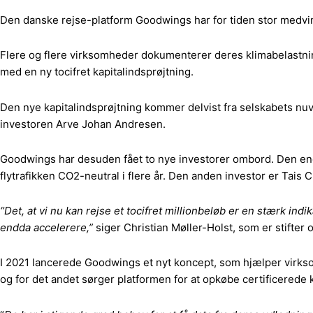
Den danske rejse-platform Goodwings har for tiden stor medvind
Flere og flere virksomheder dokumenterer deres klimabelastnin
med en ny tocifret kapitalindsprøjtning.
Den nye kapitalindsprøjtning kommer delvist fra selskabets nuv
investoren Arve Johan Andresen.
Goodwings har desuden fået to nye investorer ombord. Den ene
flytrafikken CO2-neutral i flere år. Den anden investor er Tai
“Det, at vi nu kan rejse et tocifret millionbeløb er en stærk indi
endda accelerere,”
siger Christian Møller-Holst, som er stifter
I 2021 lancerede Goodwings et nyt koncept, som hjælper virk
og for det andet sørger platformen for at opkøbe certificerede k