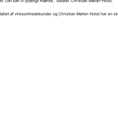
er. Det kan vi tydeligt mærke,”
udtaler Christian Møller-Holst.
tallet af virksomhedskunder og Christian Møller-Holst har en st