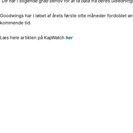
“
De har i stigende grad behov for at få data fra deres udledning
Goodwings har i løbet af årets første otte måneder fordoblet an
kommende tid.
Læs hele artiklen på KapWatch
her