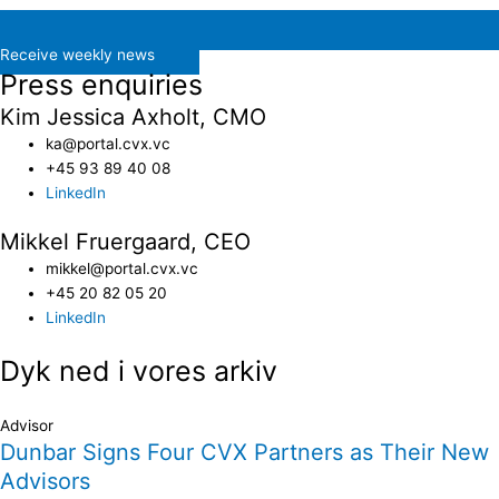
Receive weekly news
Press enquiries
Kim Jessica Axholt, CMO
ka@portal.cvx.vc​
+45 93 89 40 08
LinkedIn
Mikkel Fruergaard, CEO
mikkel@portal.cvx.vc
+45 20 82 05 20
LinkedIn
Dyk ned i vores arkiv
Advisor
Dunbar Signs Four CVX Partners as Their New
Advisors