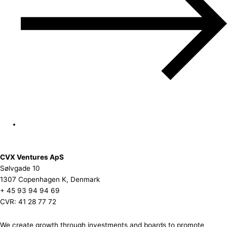
CVX Ventures ApS
Sølvgade 10
1307 Copenhagen K, Denmark
+ 45 93 94 94 69
CVR: 41 28 77 72
We create growth through investments and boards to promote