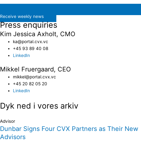
Receive weekly news
Press enquiries
Kim Jessica Axholt, CMO
ka@portal.cvx.vc​
+45 93 89 40 08
LinkedIn
Mikkel Fruergaard, CEO
mikkel@portal.cvx.vc
+45 20 82 05 20
LinkedIn
Dyk ned i vores arkiv
Advisor
Dunbar Signs Four CVX Partners as Their New
Advisors