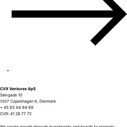
CVX Ventures ApS
Sølvgade 10
1307 Copenhagen K, Denmark
+ 45 93 94 94 69
CVR: 41 28 77 72
We create growth through investments and boards to promote