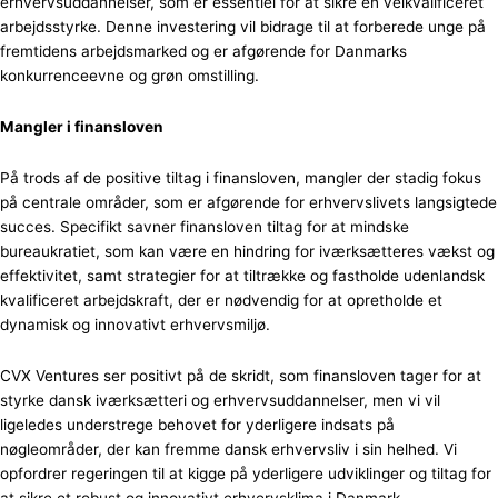
erhvervsuddannelser, som er essentiel for at sikre en velkvalificeret
arbejdsstyrke. Denne investering vil bidrage til at forberede unge på
fremtidens arbejdsmarked og er afgørende for Danmarks
konkurrenceevne og grøn omstilling.
Mangler i finansloven
På trods af de positive tiltag i finansloven, mangler der stadig fokus
på centrale områder, som er afgørende for erhvervslivets langsigtede
succes. Specifikt savner finansloven tiltag for at mindske
bureaukratiet, som kan være en hindring for iværksætteres vækst og
effektivitet, samt strategier for at tiltrække og fastholde udenlandsk
kvalificeret arbejdskraft, der er nødvendig for at opretholde et
dynamisk og innovativt erhvervsmiljø.
CVX Ventures ser positivt på de skridt, som finansloven tager for at
styrke dansk iværksætteri og erhvervsuddannelser, men vi vil
ligeledes understrege behovet for yderligere indsats på
nøgleområder, der kan fremme dansk erhvervsliv i sin helhed. Vi
opfordrer regeringen til at kigge på yderligere udviklinger og tiltag for
at sikre et robust og innovativt erhvervsklima i Danmark.