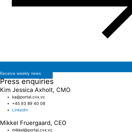
Receive weekly news
Press enquiries
Kim Jessica Axholt, CMO
ka@portal.cvx.vc​
+45 93 89 40 08
LinkedIn
Mikkel Fruergaard, CEO
mikkel@portal.cvx.vc