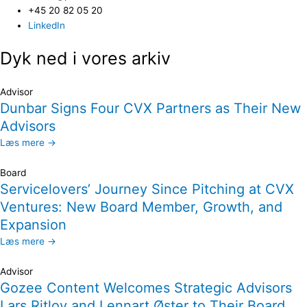
+45 20 82 05 20
LinkedIn
Dyk ned i vores arkiv
Advisor
Dunbar Signs Four CVX Partners as Their New
Advisors
Læs mere →
Board
Servicelovers’ Journey Since Pitching at CVX
Ventures: New Board Member, Growth, and
Expansion
Læs mere →
Advisor
Gozee Content Welcomes Strategic Advisors
Lars Ritlov and Lennart Øster to Their Board