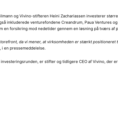
mann og Vivino-stifteren Heini Zachariassen investerer større 
om også inkluderede venturefondene Creandrum, Paua Ventures og
m en forsikring mod nedetider gennem en løsning på tværs af p
torefront, da vi mener, at virksomheden er stærkt positioneret t
, i en pressemeddelelse.
nvesteringsrunden, er stifter og tidligere CEO af Vivino, der 