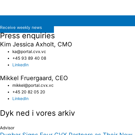
Receive weekly news
Press enquiries
Kim Jessica Axholt, CMO
ka@portal.cvx.vc​
+45 93 89 40 08
LinkedIn
Mikkel Fruergaard, CEO
mikkel@portal.cvx.vc
+45 20 82 05 20
LinkedIn
Dyk ned i vores arkiv
Advisor
Dunbar Signs Four CVX Partners as Their New