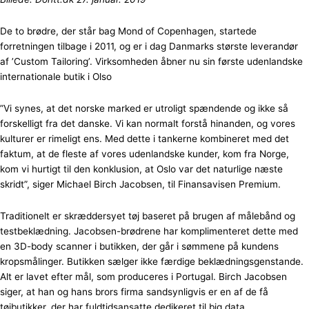
De to brødre, der står bag Mond of Copenhagen, startede
forretningen tilbage i 2011, og er i dag Danmarks største leverandør
af ’Custom Tailoring’. Virksomheden åbner nu sin første udenlandske
internationale butik i Olso
”Vi synes, at det norske marked er utroligt spændende og ikke så
forskelligt fra det danske. Vi kan normalt forstå hinanden, og vores
kulturer er rimeligt ens. Med dette i tankerne kombineret med det
faktum, at de fleste af vores udenlandske kunder, kom fra Norge,
kom vi hurtigt til den konklusion, at Oslo var det naturlige næste
skridt”, siger Michael Birch Jacobsen, til Finansavisen Premium.
Traditionelt er skræddersyet tøj baseret på brugen af ​​målebånd og
testbeklædning. Jacobsen-brødrene har komplimenteret dette med
en 3D-body scanner i butikken, der går i sømmene på kundens
kropsmålinger. Butikken sælger ikke færdige beklædningsgenstande.
Alt er lavet efter mål, som produceres i Portugal. Birch Jacobsen
siger, at han og hans brors firma sandsynligvis er en af ​​de få
tøjbutikker, der har fuldtidsansatte dedikeret til big data,