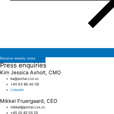
Receive weekly news
Press enquiries
Kim Jessica Axholt, CMO
ka@portal.cvx.vc​
+45 93 89 40 08
LinkedIn
Mikkel Fruergaard, CEO
mikkel@portal.cvx.vc
+45 20 82 05 20