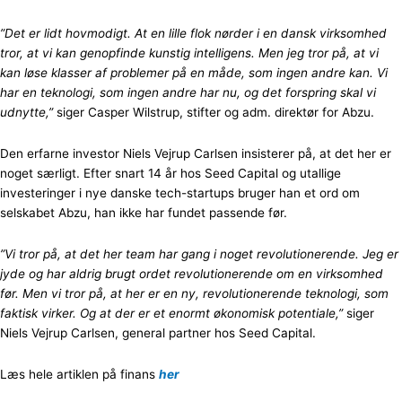
”Det er lidt hovmodigt. At en lille flok nørder i en dansk virksomhed
tror, at vi kan genopfinde kunstig intelligens. Men jeg tror på, at vi
kan løse klasser af problemer på en måde, som ingen andre kan. Vi
har en teknologi, som ingen andre har nu, og det forspring skal vi
udnytte
,”
siger Casper Wilstrup, stifter og adm. direktør for Abzu.
Den erfarne investor Niels Vejrup Carlsen insisterer på, at det her er
noget særligt. Efter snart 14 år hos Seed Capital og utallige
investeringer i nye danske tech-startups bruger han et ord om
selskabet Abzu, han ikke har fundet passende før.
”Vi tror på, at det her team har gang i noget revolutionerende. Jeg er
jyde og har aldrig brugt ordet revolutionerende om en virksomhed
før. Men vi tror på, at her er en ny, revolutionerende teknologi, som
faktisk virker. Og at der er et enormt økonomisk potentiale,
”
siger
Niels Vejrup Carlsen, general partner hos Seed Capital.
Læs hele artiklen på finans
her