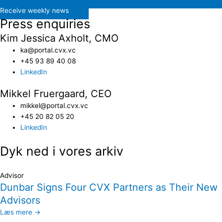
Receive weekly news
Press enquiries
Kim Jessica Axholt, CMO
ka@portal.cvx.vc​
+45 93 89 40 08
LinkedIn
Mikkel Fruergaard, CEO
mikkel@portal.cvx.vc
+45 20 82 05 20
LinkedIn
Dyk ned i vores arkiv
Advisor
Dunbar Signs Four CVX Partners as Their New
Advisors
Læs mere →