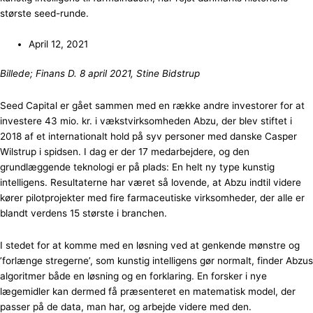
største seed-runde.
April 12, 2021
Billede; Finans D. 8 april 2021, Stine Bidstrup
Seed Capital er gået sammen med en række andre investorer for at
investere 43 mio. kr. i vækstvirksomheden Abzu, der blev stiftet i
2018 af et internationalt hold på syv personer med danske Casper
Wilstrup i spidsen. I dag er der 17 medarbejdere, og den
grundlæggende teknologi er på plads: En helt ny type kunstig
intelligens. Resultaterne har været så lovende, at Abzu indtil videre
kører pilotprojekter med fire farmaceutiske virksomheder, der alle er
blandt verdens 15 største i branchen.
I stedet for at komme med en løsning ved at genkende mønstre og
’forlænge stregerne’, som kunstig intelligens gør normalt, finder Abzus
algoritmer både en løsning og en forklaring. En forsker i nye
lægemidler kan dermed få præsenteret en matematisk model, der
passer på de data, man har, og arbejde videre med den.