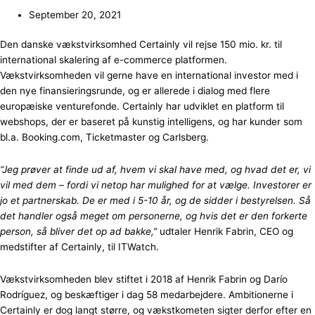
September 20, 2021
Den danske vækstvirksomhed Certainly vil rejse 150 mio. kr. til
international skalering af e-commerce platformen.
Vækstvirksomheden vil gerne have en international investor med i
den nye finansieringsrunde, og er allerede i dialog med flere
europæiske venturefonde. Certainly har udviklet en platform til
webshops, der er baseret på kunstig intelligens, og har kunder som
bl.a. Booking.com, Ticketmaster og Carlsberg.
“Jeg prøver at finde ud af, hvem vi skal have med, og hvad det er, vi
vil med dem – fordi vi netop har mulighed for at vælge. Investorer er
jo et partnerskab. De er med i 5-10 år, og de sidder i bestyrelsen. Så
det handler også meget om personerne, og hvis det er den forkerte
person, så bliver det op ad bakke,”
udtaler Henrik Fabrin, CEO og
medstifter af Certainly, til ITWatch.
Vækstvirksomheden blev stiftet i 2018 af Henrik Fabrin og Darío
Rodríguez, og beskæftiger i dag 58 medarbejdere. Ambitionerne i
Certainly er dog langt større, og vækstkometen sigter derfor efter en