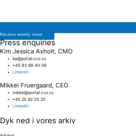
Receive weekly news
Press enquiries
Kim Jessica Axholt, CMO
ka@portal.cvx.vc​
+45 93 89 40 08
LinkedIn
Mikkel Fruergaard, CEO
mikkel@portal.cvx.vc
+45 20 82 05 20
LinkedIn
Dyk ned i vores arkiv
Advisor