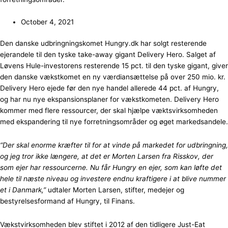
October 4, 2021
Den danske udbringningskomet Hungry.dk har solgt resterende
ejerandele til den tyske take-away gigant Delivery Hero. Salget af
Løvens Hule-investorens resterende 15 pct. til den tyske gigant, giver
den danske vækstkomet en ny værdiansættelse på over 250 mio. kr.
Delivery Hero ejede før den nye handel allerede 44 pct. af Hungry,
og har nu nye ekspansionsplaner for vækstkometen. Delivery Hero
kommer med flere ressourcer, der skal hjælpe væktsvirksomheden
med ekspandering til nye forretningsområder og øget markedsandele.
“Der skal enorme kræfter til for at vinde på markedet for udbringning,
og jeg tror ikke længere, at det er Morten Larsen fra Risskov, der
som ejer har ressourcerne. Nu får Hungry en ejer, som kan løfte det
hele til næste niveau og investere endnu kraftigere i at blive nummer
et i Danmark,”
udtaler Morten Larsen, stifter, medejer og
bestyrelsesformand af Hungry, til Finans.
Vækstvirksomheden blev stiftet i 2012 af den tidligere Just-Eat