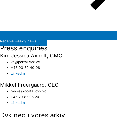
Receive weekly news
Press enquiries
Kim Jessica Axholt, CMO
ka@portal.cvx.vc​
+45 93 89 40 08
LinkedIn
Mikkel Fruergaard, CEO
mikkel@portal.cvx.vc
+45 20 82 05 20
LinkedIn
Dyk ned i vores arkiv