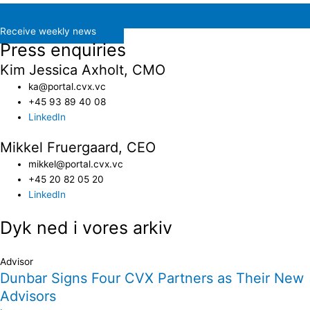
Receive weekly news
Press enquiries
Kim Jessica Axholt, CMO
ka@portal.cvx.vc​
+45 93 89 40 08
LinkedIn
Mikkel Fruergaard, CEO
mikkel@portal.cvx.vc
+45 20 82 05 20
LinkedIn
Dyk ned i vores arkiv
Advisor
Dunbar Signs Four CVX Partners as Their New
Advisors