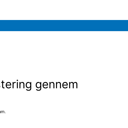
estering gennem
am.