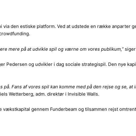
 juni via den estiske platform. Ved at udstede en række anparter
-crowdfunding.
usere mere på at udvikle spil og værne om vores publikum,”
siger
r Pedersen og udvikler i dag sociale strategispil. Den nye kap
cces på. Fans af vores spil kan komme med på den rejse og se, a
iels Wetterberg, adm. direktør i Invisible Walls.
jse vækstkapital gennem Funderbeam og tilsammen rejst omtrent 