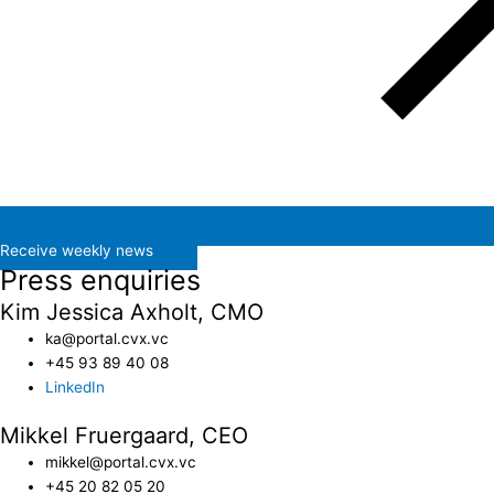
Receive weekly news
Press enquiries
Kim Jessica Axholt, CMO
ka@portal.cvx.vc​
+45 93 89 40 08
LinkedIn
Mikkel Fruergaard, CEO
mikkel@portal.cvx.vc
+45 20 82 05 20