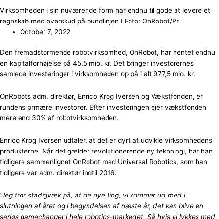
Virksomheden i sin nuværende form har endnu til gode at levere et
regnskab med overskud på bundlinjen I Foto: OnRobot/Pr
October 7, 2022
Den fremadstormende robotvirksomhed, OnRobot, har hentet endnu
en kapitalforhøjelse på 45,5 mio. kr. Det bringer investorernes
samlede investeringer i virksomheden op på i alt 977,5 mio. kr.
OnRobots adm. direktør, Enrico Krog Iversen og Vækstfonden, er
rundens prmære investorer. Efter investeringen ejer vækstfonden
mere end 30% af robotvirksomheden.
Enrico Krog Iversen udtaler, at det er dyrt at udvikle virksomhedens
produkterne. Når det gælder revolutionerende ny teknologi, har han
tidligere sammenlignet OnRobot med Universal Robotics, som han
tidligere var adm. direktør indtil 2016.
”Jeg tror stadigvæk på, at de nye ting, vi kommer ud med i
slutningen af året og i begyndelsen af næste år, det kan blive en
seriøs gamechanger i hele robotics-markedet. Så hvis vi lykkes med