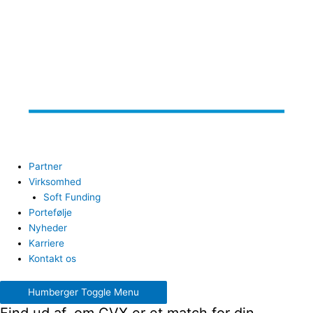
Partner
Virksomhed
Soft Funding
Portefølje
Nyheder
Karriere
Kontakt os
Humberger Toggle Menu
Find ud af, om CVX er et match for din