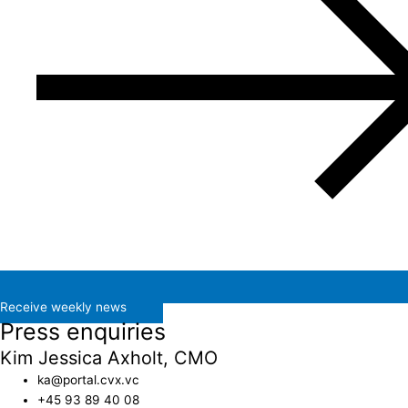
Receive weekly news
Press enquiries
Kim Jessica Axholt, CMO
ka@portal.cvx.vc​
+45 93 89 40 08