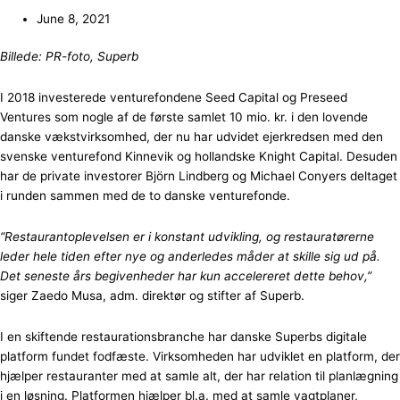
June 8, 2021
Billede: PR-foto, Superb
I 2018 investerede venturefondene Seed Capital og Preseed
Ventures som nogle af de første samlet 10 mio. kr. i den lovende
danske vækstvirksomhed, der nu har udvidet ejerkredsen med den
svenske venturefond Kinnevik og hollandske Knight Capital. Desuden
har de private investorer Björn Lindberg og Michael Conyers deltaget
i runden sammen med de to danske venturefonde.
“Restaurantoplevelsen er i konstant udvikling, og restauratørerne
leder hele tiden efter nye og anderledes måder at skille sig ud på.
Det seneste års begivenheder har kun accelereret dette behov,”
siger Zaedo Musa, adm. direktør og stifter af Superb.
I en skiftende restaurationsbranche har danske Superbs digitale
platform fundet fodfæste. Virksomheden har udviklet en platform, der
hjælper restauranter med at samle alt, der har relation til planlægning
i en løsning. Platformen hjælper bl.a. med at samle vagtplaner,