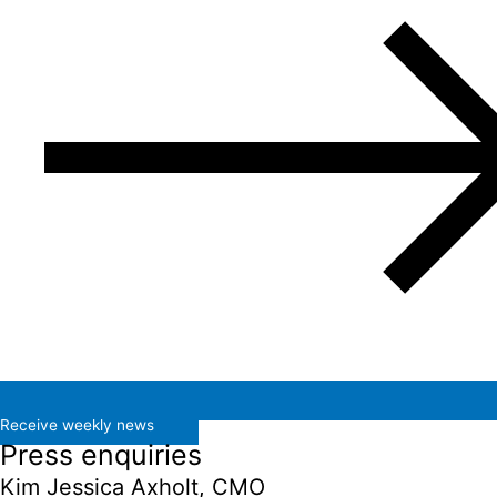
Receive weekly news
Press enquiries
Kim Jessica Axholt, CMO