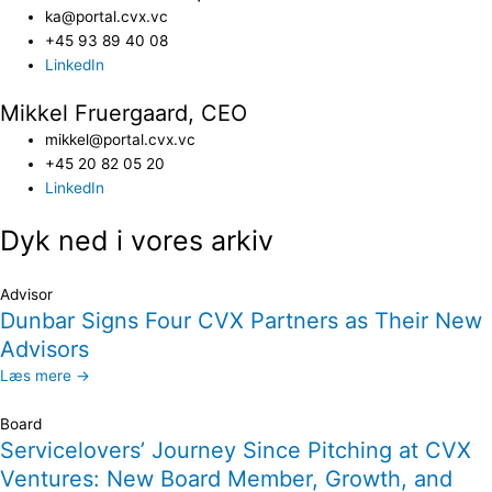
ka@portal.cvx.vc​
+45 93 89 40 08
LinkedIn
Mikkel Fruergaard, CEO
mikkel@portal.cvx.vc
+45 20 82 05 20
LinkedIn
Dyk ned i vores arkiv
Advisor
Dunbar Signs Four CVX Partners as Their New
Advisors
Læs mere →
Board
Servicelovers’ Journey Since Pitching at CVX
Ventures: New Board Member, Growth, and