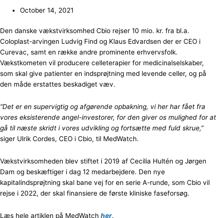
October 14, 2021
Den danske vækstvirksomhed Cbio rejser 10 mio. kr. fra bl.a.
Coloplast-arvingen Ludvig Find og Klaus Edvardsen der er CEO i
Curevac, samt en række andre prominente erhvervsfolk.
Vækstkometen vil producere celleterapier for medicinalselskaber,
som skal give patienter en indsprøjtning med levende celler, og på
den måde erstattes beskadiget væv.
“Det er en supervigtig og afgørende opbakning, vi her har fået fra
vores eksisterende angel-investorer, for den giver os mulighed for at
gå til næste skridt i vores udvikling og fortsætte med fuld skrue,”
siger Ulrik Cordes, CEO i Cbio, til MedWatch.
Vækstvirksomheden blev stiftet i 2019 af Cecilia Hultén og Jørgen
Dam og beskæftiger i dag 12 medarbejdere. Den nye
kapitalindsprøjtning skal bane vej for en serie A-runde, som Cbio vil
rejse i 2022, der skal finansiere de første kliniske faseforsøg.
Læs hele artiklen på MedWatch
her
.