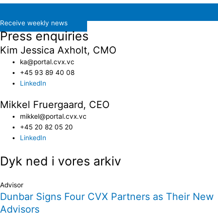
Receive weekly news
Press enquiries
Kim Jessica Axholt, CMO
ka@portal.cvx.vc​
+45 93 89 40 08
LinkedIn
Mikkel Fruergaard, CEO
mikkel@portal.cvx.vc
+45 20 82 05 20
LinkedIn
Dyk ned i vores arkiv
Advisor
Dunbar Signs Four CVX Partners as Their New
Advisors