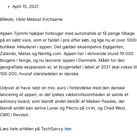
April 15, 2021
Billede; Vilde Mebust Erichsenw
Appen Tjommi hjælper forbruger med automatisk at få penge tilbage
på en købt vare, som er faldet i pris efter køb, og lige nu er over 1000
butikker inkluderet i appen. Det gælder eksempelvis Elgiganten,
Zalando, Matas og Nemlig.com. Appen har i skrivende stund 19.000
brugere i Norge, og nu lancerer appen i Danmark. Målet for den
geografiske ekspansion er, at brugertallet i løbet af 2021 skal vokse til
100.000, hvoraf størstedelen er danske.
Udover at have rejst en mio. euro i forbindelse med den danske
lancering af appen, er det lykkes vækstvirksomheden at samle et
advisory board, som blandt andet består af Maiken Paaske, der
blandt andet kan skrive Lunar og Plecto på cv’et, og Chad West,
CMO i Revolut.
Læs hele artiklen på TechSavvy
her