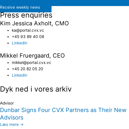
Receive weekly news
Press enquiries
Kim Jessica Axholt, CMO
ka@portal.cvx.vc​
+45 93 89 40 08
LinkedIn
Mikkel Fruergaard, CEO
mikkel@portal.cvx.vc
+45 20 82 05 20
LinkedIn
Dyk ned i vores arkiv
Advisor
Dunbar Signs Four CVX Partners as Their New
Advisors
Læs mere →