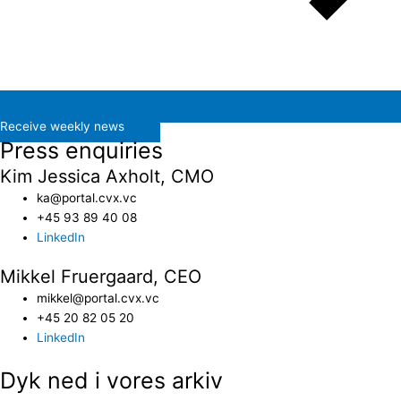
Receive weekly news
Press enquiries
Kim Jessica Axholt, CMO
ka@portal.cvx.vc​
+45 93 89 40 08
LinkedIn
Mikkel Fruergaard, CEO
mikkel@portal.cvx.vc
+45 20 82 05 20
LinkedIn
Dyk ned i vores arkiv