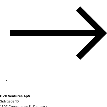
CVX Ventures ApS
Sølvgade 10
1307 Copenhagen K, Denmark