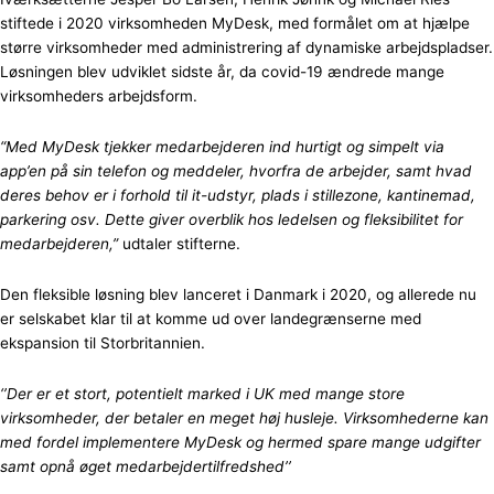
stiftede i 2020 virksomheden MyDesk, med formålet om at hjælpe
større virksomheder med administrering af dynamiske arbejdspladser.
Løsningen blev udviklet sidste år, da covid-19 ændrede mange
virksomheders arbejdsform.
“Med MyDesk tjekker medarbejderen ind hurtigt og simpelt via
app’en på sin telefon og meddeler, hvorfra de arbejder, samt hvad
deres behov er i forhold til it-udstyr, plads i stillezone, kantinemad,
parkering osv. Dette giver overblik hos ledelsen og fleksibilitet for
medarbejderen,”
udtaler stifterne.
Den fleksible løsning blev lanceret i Danmark i 2020, og allerede nu
er selskabet klar til at komme ud over landegrænserne med
ekspansion til Storbritannien.
‘’Der er et stort, potentielt marked i UK med mange store
virksomheder, der betaler en meget høj husleje. Virksomhederne kan
med fordel implementere MyDesk og hermed spare mange udgifter
samt opnå øget medarbejdertilfredshed’’